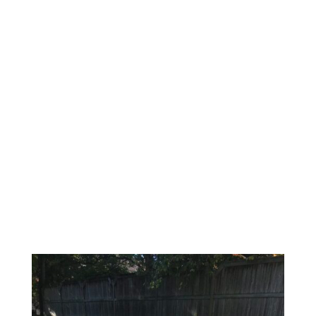
OBJECTIFS ET DÉFIS
Spatio paysagiste , vous présente un aperçu
sélectionné avec soins, du projet Charbonneau.
Nous vous présentons, le défie, la vision et la
solution proposées pour la réalisation du projet.
Nous vous invitons à partager votre projet
d’aménagement avec nous. Tous les projets sont
réalisés avec soins et passions.
La pente du terrain et l’objectif de donner un
aspect plus naturel à cette façade
représentaient un défi de taille. Le bon choix de
matériaux et de nuances met en valeur cette
façade imposante.