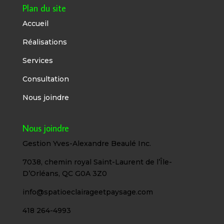
Plan du site
Accueil
Réalisations
Services
Consultation
Nous joindre
Nous joindre
Gestion Yves-Alexandre Beaulé Inc.
7038, chemin royal Saint-Laurent de l’Île-
D’Orléans, QC G0A 3Z0
info@spatioeclairageetpaysage.com
418 264-4993