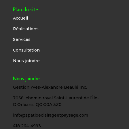
Plan du site
Accueil
Réalisations
Services
Consultation
Nous joindre
Nous joindre
Gestion Yves-Alexandre Beaulé Inc.
7038, chemin royal Saint-Laurent de l’Île-
D’Orléans, QC G0A 3Z0
info@spatioeclairageetpaysage.com
418 264-4993