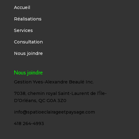
Accueil
Réalisations
Services
Consultation
Nous joindre
Nous joindre
Gestion Yves-Alexandre Beaulé Inc.
7038, chemin royal Saint-Laurent de l’Île-
D’Orléans, QC G0A 3Z0
info@spatioeclairageetpaysage.com
418 264-4993