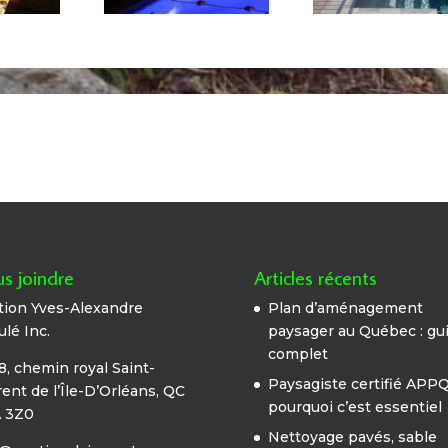
s joindre
Articles récents
tion Yves-Alexandre
Plan d’aménagement
lé Inc.
paysager au Québec : gu
complet
, chemin royal Saint-
Paysagiste certifié APPQ
ent de l’Île-D’Orléans, QC
pourquoi c’est essentiel
 3Z0
Nettoyage pavés, sable