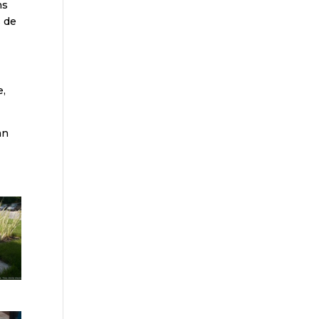
ns
s de
e,
an